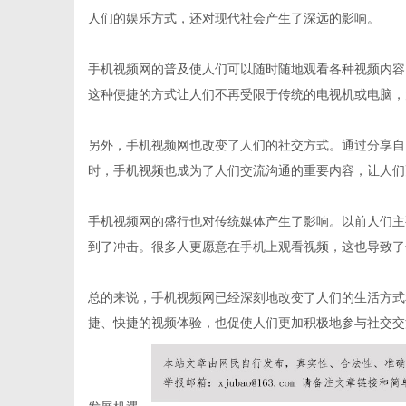
人们的娱乐方式，还对现代社会产生了深远的影响。
手机视频网的普及使人们可以随时随地观看各种视频内容
这种便捷的方式让人们不再受限于传统的电视机或电脑，
新
另外，手机视频网也改变了人们的社交方式。通过分享自
时，手机视频也成为了人们交流沟通的重要内容，让人们
手机视频网的盛行也对传统媒体产生了影响。以前人们主
到了冲击。很多人更愿意在手机上观看视频，这也导致了
总的来说，手机视频网已经深刻地改变了人们的生活方式
闻
捷、快捷的视频体验，也促使人们更加积极地参与社交交