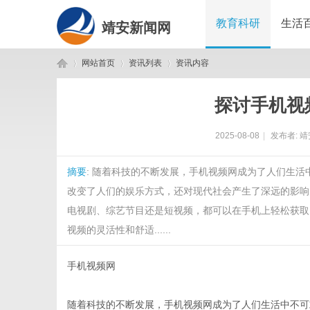
教育科研
生活
靖安新闻网
网站首页
资讯列表
资讯内容
探讨手机视
靖
›
›
›
2025-08-08
|
发布者:
靖
摘要
: 随着科技的不断发展，手机视频网成为了人们生
改变了人们的娱乐方式，还对现代社会产生了深远的影响
电视剧、综艺节目还是短视频，都可以在手机上轻松获取
视频的灵活性和舒适......
安
手机视频网
随着科技的不断发展，手机视频网成为了人们生活中不可