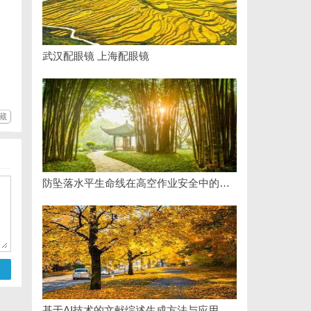
武汉配眼镜 上海配眼镜
藏
防坠落水平生命线在高空作业安全中的关键作用与应用解析
基于AI技术的文献综述生成方法与应用研究综述