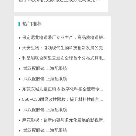
热门推荐
保定尼龙输送带厂专业生产，高品质输送解决方案
●
天安生物：引领现代生物科技创新发展的先锋企业
●
利星能联合阿里云发布全球首个分布式算电协同解决方案
●
武汉配眼镜 上海配眼镜
●
武汉配眼镜 上海配眼镜
●
东莞东城儿童正畸 & 数字化种植全流程专业科普指南
●
550FC30耐磨改性颗粒：提升材料性能的新选择
●
武汉配眼镜 上海配眼镜
●
麻花影视：创新内容与多元化发展的影视新势力
●
武汉配眼镜 上海配眼镜
●