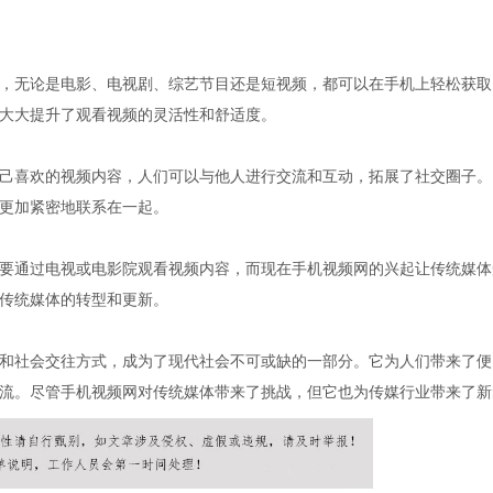
，无论是电影、电视剧、综艺节目还是短视频，都可以在手机上轻松获取
大大提升了观看视频的灵活性和舒适度。
己喜欢的视频内容，人们可以与他人进行交流和互动，拓展了社交圈子。
更加紧密地联系在一起。
要通过电视或电影院观看视频内容，而现在手机视频网的兴起让传统媒体
传统媒体的转型和更新。
和社会交往方式，成为了现代社会不可或缺的一部分。它为人们带来了便
流。尽管手机视频网对传统媒体带来了挑战，但它也为传媒行业带来了新