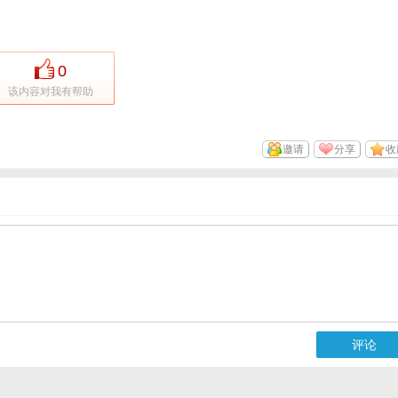
0
该内容对我有帮助
邀请
分享
收
评论