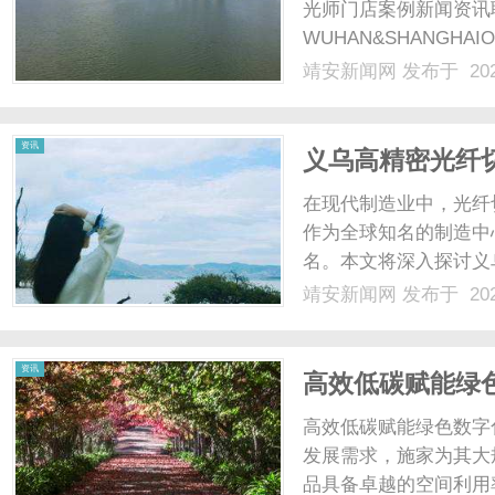
光师门店案例新闻资讯
WUHAN&SHANGHAI
配镜的写字楼眼镜店直
靖安新闻网
发布于 202
光、正品镜片、透明价格
顾高专业度与高性价比...
资讯
义乌高精密光纤
在现代制造业中，光纤
作为全球知名的制造中
名。本文将深入探讨义
这些设备的重要性及其
靖安新闻网
发布于 202
切割机时，技术的先进
了现代科技，包括激光定位
资讯
高效低碳赋能绿
高效低碳赋能绿色数字
发展需求，施家为其大规模配
品具备卓越的空间利用