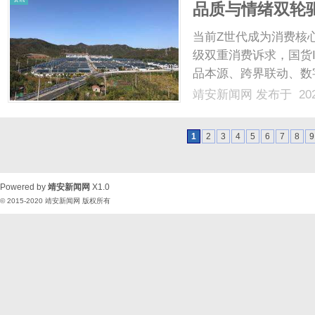
品质与情绪双轮
年轻化密码
当前Z世代成为消费核
级双重消费诉求，国货
品本源、跨界联动、数
老字号穿越消费周期的
靖安新闻网
发布于 202
正一步步“跳”出方寸糖
礼，到年轻人的盲盒.....
1
2
3
4
5
6
7
8
9
Powered by
靖安新闻网
X1.0
© 2015-2020
靖安新闻网
版权所有