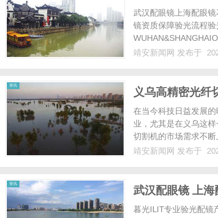
武汉配眼镜上海配眼镜
镜资质保障验光流程验
WUHAN&SHANGHAI
配镜的写字楼眼镜店直
靖安新闻网
发布于 202
光、正品镜片、透明价格
顾高专业度与高性价比...
资讯
义乌高精密光纤
在当今科技日益发展的
业，尤其是在义乌这样
切割机的市场需求不断
企业在技术研发、生产
靖安新闻网
发布于 202
将全面解析义乌高精密
标准及应用实例，为广大客
资讯
武汉配眼镜 上海
暮光ILIT专业验光