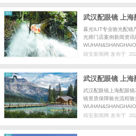
话内容与人体生理状态...
资讯
武汉配眼镜 上海
暮光ILIT专业验光
光师门店案例新闻资讯
WUHAN&SHANGHAI
配镜的写字楼眼镜店直
靖安新闻网
发布于 202
光、正品镜片、透明价格
顾高专业度与高性价比...
资讯
武汉配眼镜 上海
武汉配眼镜上海配眼镜
镜资质保障验光流程验
WUHAN&SHANGHAI
配镜的写字楼眼镜店直
靖安新闻网
发布于 202
光、正品镜片、透明价格
顾高专业度与高性价比...
资讯