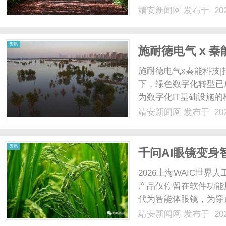
下效率高达99%，不
靖安新闻网
发布于 202
托产品的可扩展模块化
力模块，有效降......
资讯
施耐德电气 x 秦
施耐德电气x秦能科技|
下，绿色数字化转型已
为数字化IT基础设施
长的同时，也面临绿色
靖安新闻网
发布于 202
业应用、以绿色低碳路
方向。在此背景下，工信部
资讯
千问AI眼镜变身
2026上海WAIC世
产品仅停留在软件功能
代为智能体眼镜，为穿
上主流AI眼镜普遍采
靖安新闻网
发布于 202
而千问全新智能体眼镜