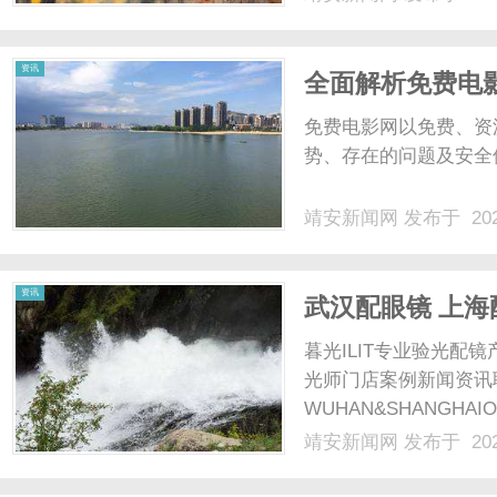
光、正品镜片、透明价格
顾高专业度与高性价比...
资讯
全面解析免费电
免费电影网以免费、资
势、存在的问题及安全使
靖安新闻网
发布于 202
资讯
武汉配眼镜 上海
暮光ILIT专业验光
光师门店案例新闻资讯
WUHAN&SHANGHAI
配镜的写字楼眼镜店直
靖安新闻网
发布于 202
光、正品镜片、透明价格
顾高专业度与高性价比...