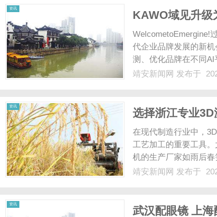
资讯
KAWO域见升级为
WelcometoEmer
代企业品牌发展的新机
测、优化品牌在不同A
息、认识品牌的重要入
靖安新闻网
发布于 202
要关注单一市场中的A
力。因此，......
资讯
选择浙江专业3
时代
在现代制造行业中，3
工艺加工的重要工具。
机的生产厂家如雨后春
激光内雕机生产厂家，
靖安新闻网
发布于 202
和产品质量。3D激光
用激光技术对各种材料进行
资讯
武汉配眼镜 上海