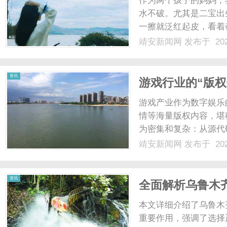
作为两个孩子的妈妈，
水不破。尤其是二宝出
一擦就泛红起皮，看着
较好的6款纸巾，从荧
靖安新闻网
发布于 202
评，这篇不拉踩、不打
明：我们测了什么？这次测
新
资讯
游戏行业的“版
师
游戏产业作为数字娱乐
情等海量版权内容，堪
为密集和复杂：从源代
从背景音乐未经授权使
靖安新闻网
发布于 202
成为引爆法律风险的炸
闻
对于游戏公司而言，传统的
资讯
全面解析乌鲁木
本文详细介绍了乌鲁木
重要作用，强调了选择正