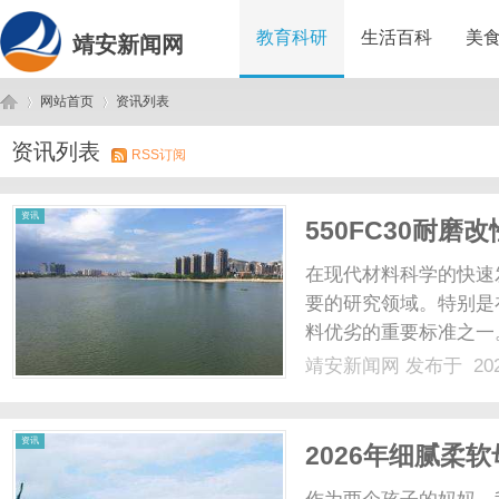
教育科研
生活百科
美
靖安新闻网
网站首页
资讯列表
资讯列表
RSS订阅
靖
›
›
资讯
550FC30耐
在现代材料科学的快速
要的研究领域。特别是
料优劣的重要标准之一。
能和广泛的适用性，受到
靖安新闻网
发布于 202
磨改性颗粒？550FC
磨性而设计的改性......
安
资讯
2026年细腻柔