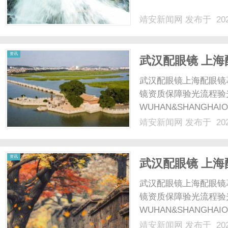
靖安新闻网
发布于 202
网
资讯
武汉配眼镜 上海
武汉配眼镜上海配眼镜
镜资质保障验光流程验
WUHAN&SHANGHAI
配镜的写字楼眼镜店直
靖安新闻网
发布于 202
光、正品镜片、透明价格
顾高专业度与高性价比...
资讯
武汉配眼镜 上海
武汉配眼镜上海配眼镜
镜资质保障验光流程验
WUHAN&SHANGHAI
配镜的写字楼眼镜店直
靖安新闻网
发布于 202