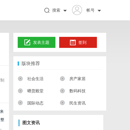
搜索
帐号
发表主题
签到
版块推荐
社会生活
房产家居
控制
晒货殿堂
数码科技
国际动态
民生资讯
来
的整
图文资讯
、