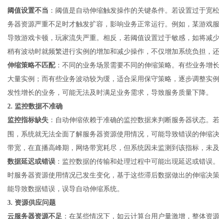
阈值设置不当
：阈值是自动伸缩触发操作的关键条件。若设置过于宽
务器资源严重不足时才触发扩容，影响业务正常运行。例如，某游戏服务
导致游戏卡顿，玩家流失严重。相反，若阈值设置过于敏感，如将减少实例
稍有波动时就频繁进行实例的增加和减少操作，不仅增加系统负担，
伸缩策略不匹配
：不同的业务场景需要不同的伸缩策略。有些业务增
大量实例；而有些业务波动较为缓，适合采用保守策略，逐步调整实
发性增长的业务，可能无法及时满足业务需求，导致服务质量下降。
2. 监控数据不准确
监控指标缺失
：自动伸缩依赖于准确的监控数据来判断服务器状态。
围，系统就无法全面了解服务器资源使用情况，可能导致错误的伸缩
带宽，在直播高峰期，网络带宽耗尽，但系统因未监测到该指标，未
数据延迟或错误
：监控数据的传输和处理过程中可能出现延迟或错误
时服务器资源使用情况已发生变化，基于这些滞后数据做出的伸缩决
能导致数据错误，误导自动伸缩系统。
3. 资源供应问题
云服务器
资源不足
：在某些情况下，如云计算台用户量激增，整体资