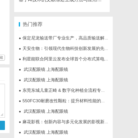
热门推荐
保定尼龙输送带厂专业生产，高品质输送解决方案
●
天安生物：引领现代生物科技创新发展的先锋企业
●
藏
利星能联合阿里云发布全球首个分布式算电协同解决方案
●
武汉配眼镜 上海配眼镜
●
武汉配眼镜 上海配眼镜
●
东莞东城儿童正畸 & 数字化种植全流程专业科普指南
●
550FC30耐磨改性颗粒：提升材料性能的新选择
●
武汉配眼镜 上海配眼镜
●
麻花影视：创新内容与多元化发展的影视新势力
●
武汉配眼镜 上海配眼镜
●