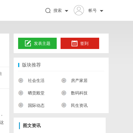
搜索
帐号
发表主题
签到
版块推荐
致
社会生活
房产家居
晒货殿堂
数码科技
国际动态
民生资讯
，
这
图文资讯