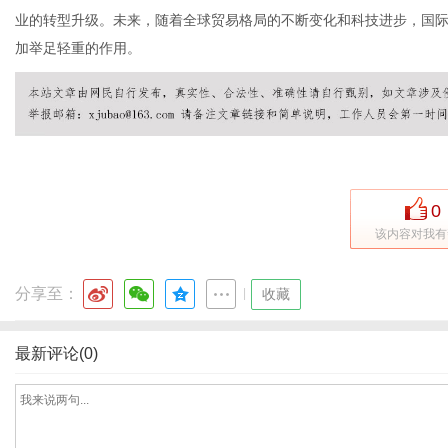
业的转型升级。未来，随着全球贸易格局的不断变化和科技进步，国
加举足轻重的作用。
网
0
该内容对我有
分享至：
|
收藏
最新评论(0)