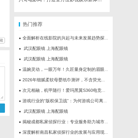
热门推荐
全面解析在线影院的兴起与未来发展趋势探讨
●
藏
武汉配眼镜 上海配眼镜
●
武汉配眼镜 上海配眼镜
●
温婉灵动，一眼万年！久匠量身定制的眉眼唇，才是你整张脸的点睛之笔！淡颜系女生的气质加分项
●
2026年细腻柔软母婴纸巾测评，不含荧光剂实测推荐
●
次元相融，机甲随行！爱玛黑翼S360电竞版焕新登场
●
游戏行业的“版权保卫战”：为何游戏公司离不开版权律师
●
武汉配眼镜 上海配眼镜
●
揭秘成都私家侦探行业：专业服务助力城市安宁
●
深度解析南昌私家侦探行业的发展与应用现状
●