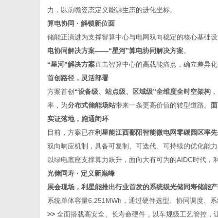
力，以前瞻姿态定义能源生态的进化坐标。
算电协同 · 解锁新位面
储能正演进为支撑智算中心与电网双向稳定的核心基础设施
电协同解决方案——“星河”算电协同解决方案
。
新
“星河”解决方案
直击智算中心的高载能痛点，确立差异化
首创路径，灵活部署
方案首创
“设备级、站点级、区域级”全维度全时空架构
，
率，为
分布式储能场站
带来一条更高价值的转型道路。
面
实证落地，跑通闭环
目前，方案已在
利星能江西鄱阳智能微电网零碳园区率先
双向响应机制，具备可复制、可迭代、可持续的优化能力
以绿电底座支撑算力跃升，面向大有可为的AIDC时代
闻
光储同寿 · 定义新巅峰
展会现场，利星能推出行业首发的系统级光储同寿储能产品—
系统单体容量6.251MWh，通过硬件选型、协同调度
>
>
全面搭载高安全、长寿命硬件，以车规级工艺管控，让