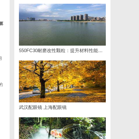
算
550FC30耐磨改性颗粒：提升材料性能的新选择
用
的
武汉配眼镜 上海配眼镜