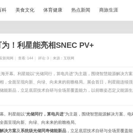
百科
美食文化
体育健康
热点新闻
商旅生涯
为！利星能亮相SNEC PV+
安新闻网
|
查看:
144
|
评论:
3
|
来源：互联网
）在上海开幕。利星能以“光储同行，算电共进”为主题，围绕智慧能源解决方
相，全面呈现向新、向绿、向未来的前瞻格局。展会首日，利星能连续强
储能新品，立足底层技术自研与全场景覆盖能力，以前瞻姿态定义能源生
开幕。利星能以“
光储同行，算电共进
”为主题，围绕智慧能源解决方案、电
全面呈现向新、向绿、向未来的前瞻格局。
解决方案
及
系统级光储同寿储能新品
，立足底层技术自研与全场景覆盖能