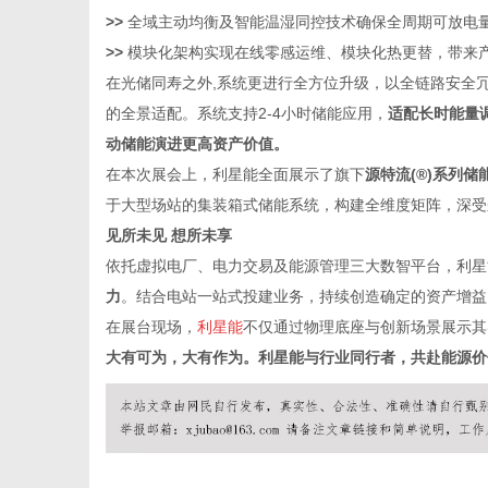
>
>
全域主动均衡及智能温湿同控技术确保全周期可放电
>
>
模块化架构实现在线零感运维、模块化热更替，带来
在光储同寿之外,系统更进行全方位升级，以全链路安全
网
的全景适配。系统支持2-4小时储能应用，
适配长时能量
动储能演进更高资产价值。
在本次展会上，利星能全面展示了旗下
源特流(®)系列储
于大型场站的集装箱式储能系统，构建全维度矩阵，深受
见所未见 想所未享
依托虚拟电厂、电力交易及能源管理三大数智平台，利星
力
。结合电站一站式投建业务，持续创造确定的资产增益
在展台现场，
利星能
不仅通过物理底座与创新场景展示其
大有可为，大有作为。利星能与行业同行者，共赴能源价值