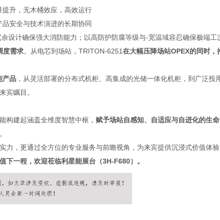
量提升，无木桶效应，高效运行
产品安全与技术演进的长期协同
冗余设计确保强大消防能力；以高防护防腐等级与-宽温域容忍确保极端工
调度需求
。从电芯到场站，TRITON-6251
在大幅压降场站OPEX的同时，
能产品
，从灵活部署的分布式机柜、高集成的光储一体化机柜，到广泛投
来宾瞩目。
能构建起涵盖全维度智慧中枢，
赋予场站自感知、自适应与自进化的生命
。
实力，更通过全方位的专业服务与前瞻视角，为来宾提供沉浸式价值体验
下一程，欢迎莅临利星能展台（3H-F680）。