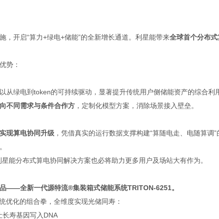
，开启“算力+绿电+储能”的全新增长通道。利星能带来
全球首个分布式
优势：
以从绿电到token的可持续驱动，显著提升传统用户侧储能资产的综合利
向不同需求与条件合作方
，定制化模型方案，消除场景接入壁垒。
实现算电协同升级
，凭借真实的运行数据支撑构建“算随电走、电随算调”
。
，利星能分布式算电协同解决方案也必将助力更多用户及场站大有作为。
—全新一代源特流®集装箱式储能系统TRITON-6251。
、系统优化的组合拳，全维度实现光储同寿：
长寿基因写入DNA