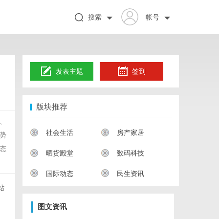
搜索
帐号
发表主题
签到
版块推荐
案、
社会生活
房产家居
势
态
晒货殿堂
数码科技
国际动态
民生资讯
站
图文资讯