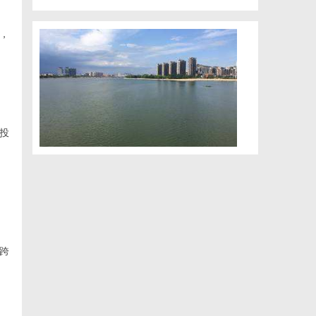
量，
投
跨