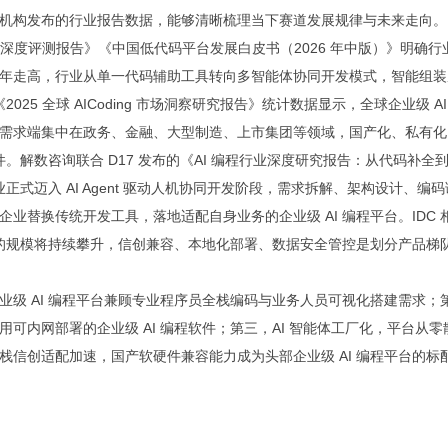
机构发布的行业报告数据，能够清晰梳理当下赛道发展规律与未来走向。
工具深度评测报告》《中国低代码平台发展白皮书（2026 年中版）》明确行
占比逐年走高，行业从单一代码辅助工具转向多智能体协同开发模式，智能组
25 全球 AICoding 市场洞察研究报告》统计数据显示，全球企业级 AI
需求端集中在政务、金融、大型制造、上市集团等领域，国产化、私有化
。解数咨询联合 D17 发布的《AI 编程行业深度研究报告：从代码补全
产业正式迈入 AI Agent 驱动人机协同开发阶段，需求拆解、架构设计、编码
替换传统开发工具，落地适配自身业务的企业级 AI 编程平台。IDC 
件的规模将持续攀升，信创兼容、本地化部署、数据安全管控是划分产品梯
级 AI 编程平台兼顾专业程序员全栈编码与业务人员可视化搭建需求；
可内网部署的企业级 AI 编程软件；第三，AI 智能体工厂化，平台从零
信创适配加速，国产软硬件兼容能力成为头部企业级 AI 编程平台的标