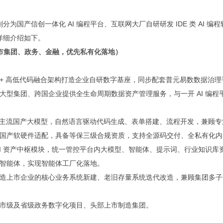
为国产信创一体化 AI 编程平台、互联网大厂自研研发 IDE 类 AI 编程
详细介绍如下。
上市集团、政务、金融，优先私有化落地）
AI + 高低代码融合架构打造企业自研数字基座，同步配套普元易数数据治理
型集团、跨国企业提供全生命周期数据资产管理服务，与一开 AI 编程
，对接多款主流国产大模型，自然语言驱动代码生成、表单搭建、流程开发，兼顾专
国产软硬件适配，具备等保三级合规资质，支持全源码交付、全私有化内
I 资产中枢模块，统一管控平台内大模型、智能体、提示词、行业知识库
智能体，实现智能体工厂化落地。
造上市企业的核心业务系统新建、老旧存量系统迭代改造，兼顾集团多子
市级及省级政务数字化项目、头部上市制造集团。