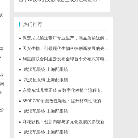
软
热门推荐
保定尼龙输送带厂专业生产，高品质输送解决方案
●
天安生物：引领现代生物科技创新发展的先锋企业
●
平
平
利星能联合阿里云发布全球首个分布式算电协同解决方案
●
武汉配眼镜 上海配眼镜
●
业
武汉配眼镜 上海配眼镜
●
网
东莞东城儿童正畸 & 数字化种植全流程专业科普指南
●
资
550FC30耐磨改性颗粒：提升材料性能的新选择
●
公
武汉配眼镜 上海配眼镜
●
麻花影视：创新内容与多元化发展的影视新势力
●
武汉配眼镜 上海配眼镜
●