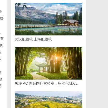
业
装成
、
到智
武汉配眼镜 上海配眼镜
调
相
队
第
散
贝净 AC 国际医疗实验室，标准化研发体系全解析
配