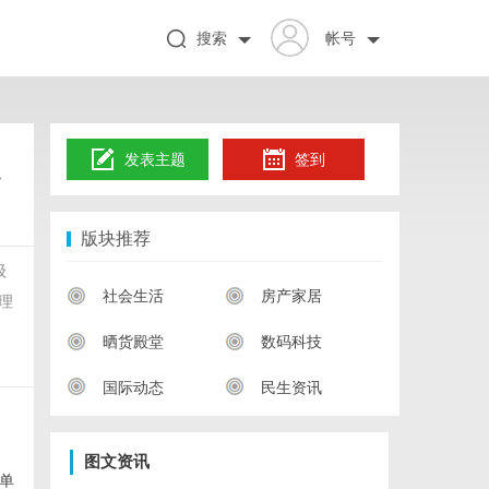
搜索
帐号
点
发表主题
签到
版块推荐
级
社会生活
房产家居
理
晒货殿堂
数码科技
国际动态
民生资讯
图文资讯
的单