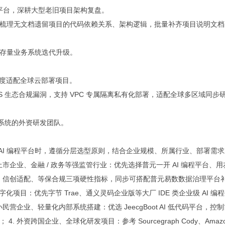
程平台，深耕大型老旧项目架构复盘。
梳理无文档遗留项目的代码依赖关系、架构逻辑，批量补齐项目说明文档
存量业务系统迭代升级。
，深度适配全球云部署项目。
 生态合规漏洞，支持 VPC 专属隔离私有化部署，适配全球多区域同步
建系统的外资研发团队。
 AI 编程平台时，遵循分层选型原则，结合企业规模、所属行业、部署需
市企业、金融 / 政务等强监管行业：优先选择普元一开 AI 编程平台、用
部署、信创适配、等保合规三项硬性指标，同步可搭配普元易数数据治理平台
字化项目：优先字节 Trae、通义灵码企业版等大厂 IDE 类企业级 AI 编
营企业、轻量化内部系统搭建：优选 JeecgBoot AI 低代码平台，控
 外资跨国企业、全球化研发项目：参考 Sourcegraph Cody、Amaz