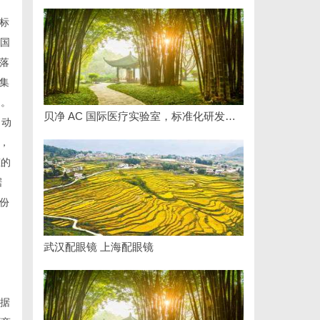
标
年国
落
型集
品。
贝净 AC 国际医疗实验室，标准化研发体系全解析
自动
，
态的
据
份
武汉配眼镜 上海配眼镜
数据