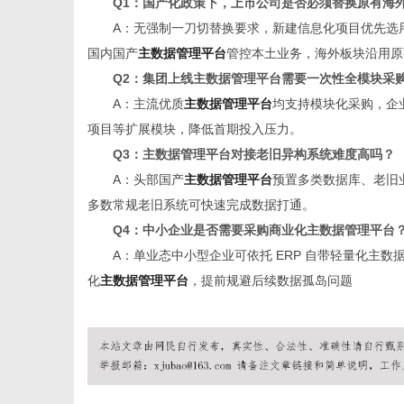
Q1：国产化政策下，上市公司是否必须替换原有海
A：无强制一刀切替换要求，新建信息化项目优先选
国内国产
主数据管理平台
管控本土业务，海外板块沿用原
Q2：集团上线主数据管理平台需要一次性全模块采
A：主流优质
主数据管理平台
均支持模块化采购，企
项目等扩展模块，降低首期投入压力。
Q3：主数据管理平台对接老旧异构系统难度高吗？
A：头部国产
主数据管理平台
预置多类数据库、老旧
多数常规老旧系统可快速完成数据打通。
Q4：中小企业是否需要采购商业化主数据管理平台
A：单业态中小型企业可依托 ERP 自带轻量化主
化
主数据管理平台
，提前规避后续数据孤岛问题