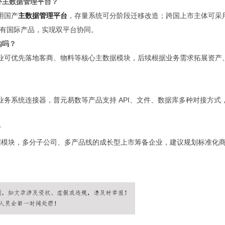
外主数据管理平台？
用国产
主数据管理平台
，存量系统可分阶段迁移改造；跨国上市主体可采
有国际产品，实现双平台协同。
购吗？
业可优先落地客商、物料等核心主数据模块，后续根据业务需求拓展资产
业务系统连接器，普元易数等产品支持 API、文件、数据库多种对接方式
？
数据模块，多分子公司、多产品线的成长型上市筹备企业，建议规划标准化