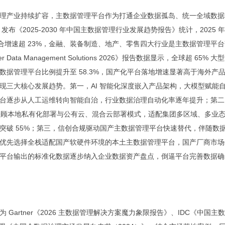
理产业持续扩容，主数据管理平台作为打通企业数据孤岛、统一全域数据
布《2025-2030 年中国主数据管理行业发展趋势报告》统计，2025 
复合增速超 23%，金融、装备制造、地产、零售四大行业是主数据管理平台
ter Data Management Solutions 2026》报告数据显示，全球超 65% 大
据管理平台比例提升至 58.3%，国产化平台落地增速显著高于海外产
现三大核心发展趋势。第一，AI 智能化深度嵌入产品架构，大模型赋能
台逐步从人工运维转向智能自治，行业数据治理自动化率逐年提升；第二
台兼顾本地私有化部署与公有云、混合云部署模式，适配集团多区域、多业
突破 55%；第三，信创合规驱动国产主数据管理平台快速替代，伴随数
优先选择全栈适配国产软硬件环境的本土主数据管理平台，国产厂商市场
平台输出的标准化数据逐步纳入企业数据资产盘点，倒逼平台完善数据确
artner《2026 主数据管理解决方案魔力象限报告》、IDC《中国主