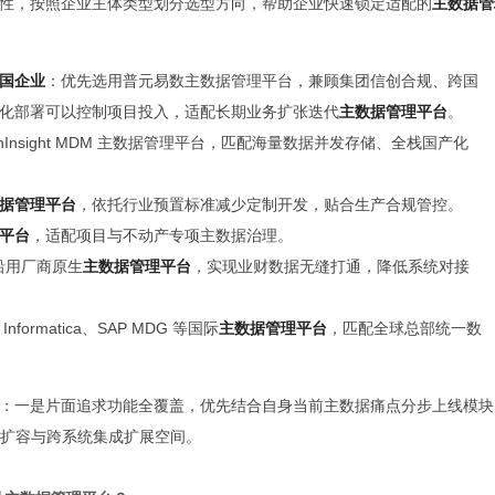
性，按照企业主体类型划分选型方向，帮助企业快速锁定适配的
主数据管
国企业
：优先选用普元易数主数据管理平台，兼顾集团信创合规、跨国
化部署可以控制项目投入，适配长期业务扩张迭代
主数据管理平台
。
onInsight MDM 主数据管理平台，匹配海量数据并发存储、全栈国产化
据管理平台
，依托行业预置标准减少定制开发，贴合生产合规管控。
平台
，适配项目与不动产专项主数据治理。
沿用厂商原生
主数据管理平台
，实现业财数据无缝打通，降低系统对接
Informatica、SAP MDG 等国际
主数据管理平台
，匹配全球总部统一数
：一是片面追求功能全覆盖，优先结合自身当前主数据痛点分步上线模块
扩容与跨系统集成扩展空间。