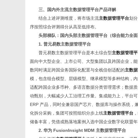
三、国内外主流主数据管理平台产品详解
结合上述评测维度，将市场主流
主数据管理平台
划分
序按照综合评测得分从高至低排布。
头部梯队：国内头部主数据管理平台（综合能力全面
1. 普元易数主数据管理平台
普元易数主数据管理平台是本土综合型
主数据管理平
面向中大型企业、上市公司、大型集团以及跨国企业，能
数同时满足跨国业务国际化配置与全栈信创适配的
主数据
模，包含组合模型、层级模型、继承模型等多种结构，内
适配跨国企业多币种、多语言数据分类管理需求；数据质量
动甄别，大幅减少人工治理工作量。集成能力上，平台可自动
ERP 产品，同时全兼容国产芯片、数据库与操作系统
化拆分采购，集团可按照组织分步上线
主数据管理平台
，
储备丰富，凭借成熟落地案例入选中国企业数字化联盟年
2. 华为 FusionInsight MDM 主数据管理平台