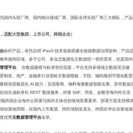
为国内头部厂商、国内细分领域厂商、国际全球头部厂商三大梯队，产品
，适配大型集团、上市公司、跨国企业）
台
标杆产品，依托自研 iPaaS 技术底座搭建全链路数据治理架构，产品
够承接跨区域、多子公司、多业态集团化主数据统一管控需求，也是国内
管理平台
。 在数据建模与标准管控层面，平台支持多领域主数据灵活建
置制造、地产、金融多行业国标主数据模板，字段、编码规则可视化配置
模块搭载原生 AI 能力，实现客商、物料海量数据智能去重、异常数据
生成标准化 REST 数据服务，对接 SAP、用友、金蝶等海内外主流
，兼顾跨国企业海外云部署与国内主体信创落地双重要求。部署方面支持模
缩短落地周期，在国内上市集团、跨区域制造龙头、跨国在华企业落地项
度优秀
主数据管理平台
名录。