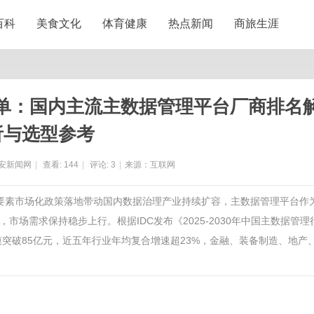
百科
美食文化
体育健康
热点新闻
商旅生涯
厂商榜单：国内主流主数据管理平台厂商排名
析与选型参考
安新闻网
|
查看:
144
|
评论:
3
|
来源：互联网
据要素市场化政策落地带动国内数据治理产业持续扩容，主数据管理平台作
场需求保持稳步上行。根据IDC发布《2025-2030年中国主数据管理
模突破85亿元，近五年行业年均复合增速超23%，金融、装备制造、地产