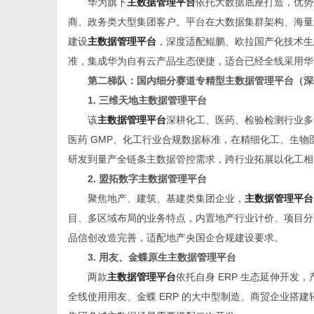
华为旗下
主数据管理平台
依托大数据底座打造，优势
商、政务类大型集团客户。平台在大数据集群架构、海量
建设
主数据管理平台
，深度适配鲲鹏、欧拉国产化技术生
准，集成华为自有云产品生态便捷，适合已经全线采用华
第二梯队：国内细分赛道专精型主数据管理平台（深
1. 三维天地主数据管理平台
该
主数据管理平台
深耕化工、医药、检验检测行业多
医药 GMP、化工行业合规数据标准，在精细化工、生物
研发到量产全链条主数据管控需求，跨行业拓展以化工相
2. 盟拓数字主数据管理平台
聚焦地产、建筑、基建类集团企业，
主数据管理平台
目、多区域布局的业务特点，内置地产行业计价、项目分
品信创改造完善，适配地产央国企合规建设要求。
3. 用友、金蝶原生主数据管理平台
两款
主数据管理平台
依托自身 ERP 生态延伸开
全线使用用友、金蝶 ERP 的大中型制造、商贸企业搭建