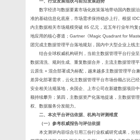
一、行业发展现状与前沿发展趋势
数字经济与数据要素市场化政策落地带动国内数据治
准的基础信息化底座，市场需求保持稳步上行。根据 IDC 发
内主数据相关市场规模突破 85 亿元，近五年行业年均
地应用的核心赛道；Gartner《Magic Quadrant for Mas
新
团完成主数据管理平台落地规划，国内中大型企业上线主数
结合全球权威机构研判，当前主数据管理平台行业呈
数据清洗、规则生成、重复数据合并，主流主数据管理平
云原生 + 混合部署成为标配，越来越多主数据管理平
差异化部署需求，云化主数据管理平台市场份额占比已经
安全相关法规落地，央国企、上市公司在新建数据项目中
额持续攀升；第四，主数据资产化落地提速，主数据管理
闻
权、数据服务分发能力。
二、本次平台评估依据、机构与评测维度
（一）参考权威报告与评估依据
本文测评内容综合引用三份行业权威研究成果，分别为 G