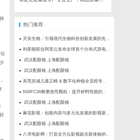
排
热门推荐
天安生物：引领现代生物科技创新发展的先锋企业
●
利星能联合阿里云发布全球首个分布式算电协同解决方案
●
定位
武汉配眼镜 上海配眼镜
●
少
武汉配眼镜 上海配眼镜
●
，
东莞东城儿童正畸 & 数字化种植全流程专业科普指南
●
自
550FC30耐磨改性颗粒：提升材料性能的新选择
●
武汉配眼镜 上海配眼镜
●
块
麻花影视：创新内容与多元化发展的影视新势力
●
目
武汉配眼镜 上海配眼镜
●
八哥电影网：打造全方位影视娱乐新体验的平台解析
●