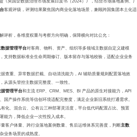
联盟《央国企数据治理市场发展白皮书（2024）》，结合市场落地案例、
台
客观评级，评测结果聚焦国内商业化落地场景，兼顾跨国集团本土化适
解评析，各维度权重与考察方向明确，保障横向对比公允：
主数据管理平台
对客商、物料、资产、组织等多领域主数据自定义建模
，支持数据标准全生命周期修订、版本留存与落地校验，适配企业业务
据查重、异常数据拦截、自动清洗能力，AI 辅助质量规则配置落地效
，从源头管控主数据完整度、一致性。
数据管理平台
和主流 ERP、CRM、MES、BI 产品的原生对接能力，API
、国产操作系统等信创环境适配完整度，满足企业新旧系统打通需求。
私有化、混合云、公有云三种部署灵活度，平台低代码配置占比、预置
署能力，降低企业一次性投入成本。
存量客户体量、跨行业落地案例数量、售后运维体系完善度，判断
主数
杂业务场景的成熟度。