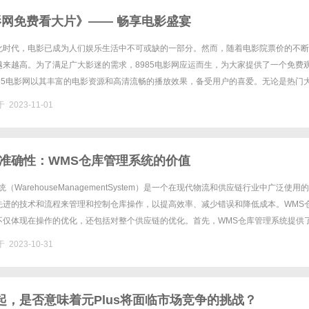
电影网免费看大片》—— 畅享电影盛宴
化时代，电影已成为人们娱乐生活中不可或缺的一部分。然而，随着电影院票价的不断
越来越高。为了满足广大影迷的需求，8985电影网应运而生，为大家提供了一个免费
985电影网以其丰富的电影资源和高清流畅的播放效果，备受用户的喜爱。无论是热门
最新上映的电影，都可以在8985电影网上轻松找到。用户只需要打......
 2023-11-01
准确性：WMS仓库管理系统的价值
（WarehouseManagementSystem）是一个在现代物流和供应链行业中广泛使用
先进的技术和流程来管理和控制仓库操作，以提高效率、减少错误和降低成本。WMS
不仅体现在操作的优化，还包括对整个供应链的优化。首先，WMS仓库管理系统提供
使用条码扫描和RFID技术，系统可以追踪......
 2023-10-31
起，是否意味着元Plus将面临市场竞争的挑战？