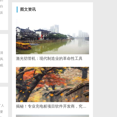
的
白
图文资讯
反
清
激光切管机：现代制造业的革命性工具
风
眠
了人
揭秘！专业充电桩项目软件开发商，究竟藏着哪些行业秘诀？
要