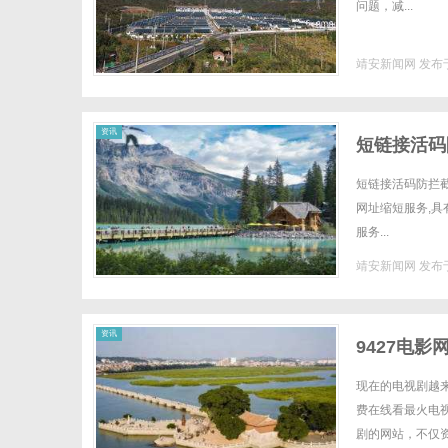
问题，减...
靖安新闻网
发布于
资讯
短链接活码
链接在线生
短链接活码防拦截
网址缩短服务,具
网址_批量
服务...
靖安新闻网
发布于
资讯
9427电
现在的电视剧越
费在线看最火电
剧的网站，不仅