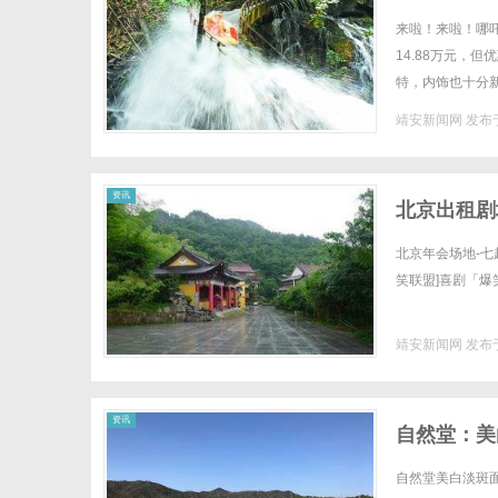
来啦！来啦！哪吒
14.88万元，
特，内饰也十分
先，从外观上看，哪
靖安新闻网
发布于
资讯
北京出租剧
演
北京年会场地-七趣-
笑联盟]喜剧「爆笑.
靖安新闻网
发布于
资讯
自然堂：美
自然堂美白淡斑