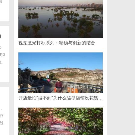
资
为
视觉激光打标系列：精确与创新的结合
术
月3
金。
开店最怕“搜不到”为什么隔壁店铺没花钱，ai却天天给他免费派单？
，
疗
过