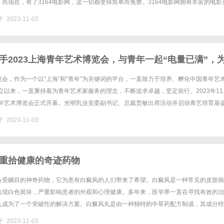
而现在，有了3164电影网，这一切都变得简单而免费。3164电影网拥有丰富的电影
型的电影，包括动作、爱情、喜剧、科幻等。无论你喜欢哪种类型......
 2023-11-03
手2023上海青年艺术博览会，与青年一起“电量已满”，
入新鲜活力
会，作为一个以“上海”和“青年”为关键词的平台，一直致力于培养、孵化中国青年艺
创立以来，一直秉持着为青年艺术家服务的理念，不断追求卓越，坚定前行。2023年11
海青年艺术博览会正式开幕。光明乳业党委副书记、总裁贲敏出席活动并启动青艺培育基
博览会以“电量已满”为主题，开启持续一个月“一城......
 2023-11-03
重拾健康的奇迹药物
备受瞩目的神奇药物，它为患有白癜风的人们带来了希望。白癜风是一种常见的皮肤病
出现白色斑块，严重影响患者的外观和心理健康。多年来，医学界一直在寻找有效的治
丸成为了一个突破性的解决方案。白癜风丸是由一种独特的中草药配方制成，其成分经
具有抑制白癜风病变的作用。临床试验结果显示，使用白癜风丸的患者在短短......
 2023-11-03