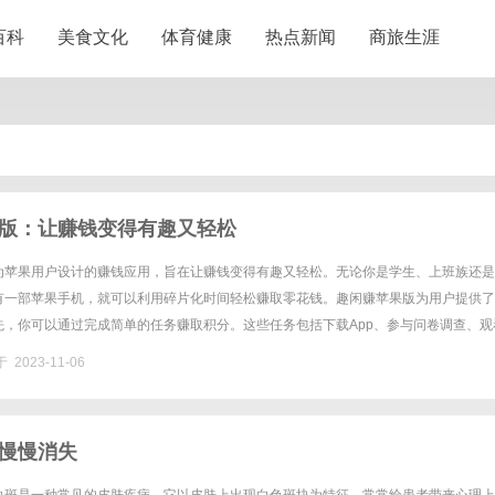
百科
美食文化
体育健康
热点新闻
商旅生涯
版：让赚钱变得有趣又轻松
为苹果用户设计的赚钱应用，旨在让赚钱变得有趣又轻松。无论你是学生、上班族还是
有一部苹果手机，就可以利用碎片化时间轻松赚取零花钱。趣闲赚苹果版为用户提供了
先，你可以通过完成简单的任务赚取积分。这些任务包括下载App、参与问卷调查、观
简单、快速赚钱。积攒的积分可以兑换成现金或其他实物奖励，让你的辛勤......
 2023-11-06
慢慢消失