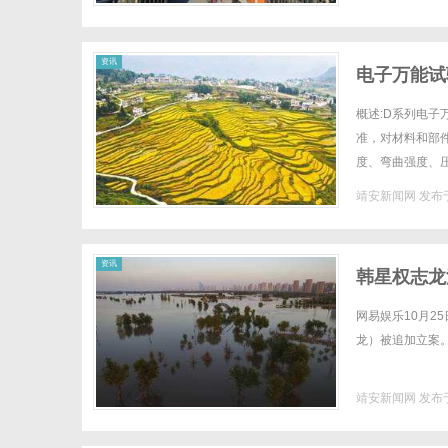
资讯
电子万能试
概述:D系列电子
准，对材料和部
度、弯曲强度、
材料、航空和汽车
靖安新闻网
发布于
资讯
韩星权志龙
网易娱乐10月2
龙）被追加立案。.
靖安新闻网
发布于