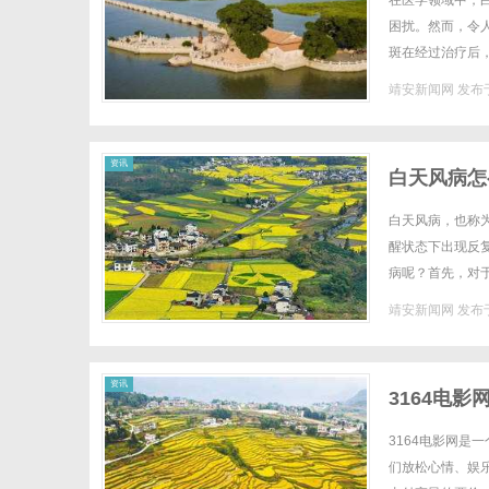
在医学领域中，
困扰。然而，令
斑在经过治疗后
应有关。治疗白斑
靖安新闻网
发布于
新
资讯
白天风病怎
白天风病，也称
醒状态下出现反
病呢？首先，对
姿势不当、上呼吸
靖安新闻网
发布于
闻
资讯
3164电
3164电影网
们放松心情、娱