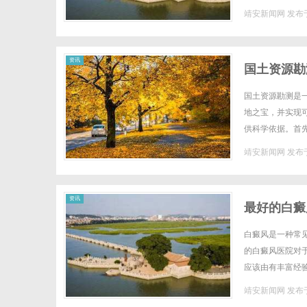
多种播放格式，并
靖安新闻网
发布于
资讯
国土资源勘
国土资源勘测是
地之宝，并实现
供科学依据。首
息，我们可以合理
靖安新闻网
发布于
资讯
最好的白癜
白癜风是一种常
的白癜风医院对
应该由有丰富经
案。而且，医疗团
靖安新闻网
发布于