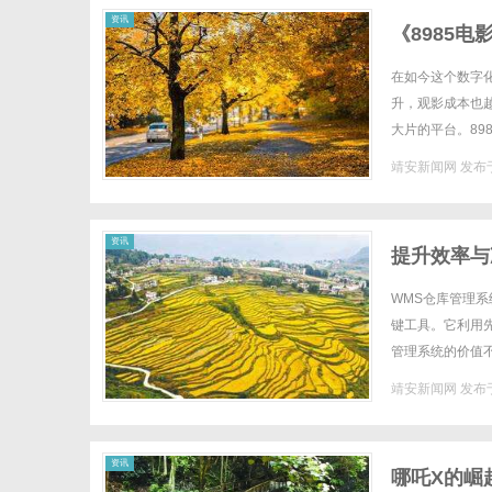
资讯
《8985
在如今这个数字
升，观影成本也
大片的平台。8
片、经典影片还是
靖安新闻网
发布于
资讯
提升效率与
WMS仓库管理系统
键工具。它利用
管理系统的价值
时的库存管理。通过
靖安新闻网
发布于
资讯
哪吒X的崛