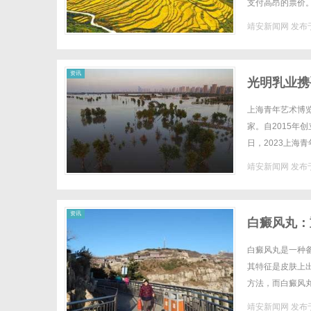
支付高昂的票价。
源，涵盖了各种类
靖安新闻网
发布于
网
资讯
光明乳业携
品质生活注
上海青年艺术博览
家。自2015年
日，2023上
今年，上海青年艺术
靖安新闻网
发布于
资讯
白癜风丸：
白癜风丸是一种
其特征是皮肤上
方法，而白癜风
多次科学验证表明
靖安新闻网
发布于