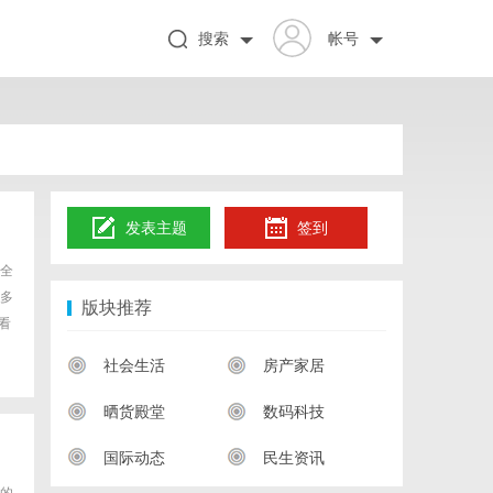
搜索
帐号
发表主题
签到
全
多
版块推荐
看
社会生活
房产家居
晒货殿堂
数码科技
国际动态
民生资讯