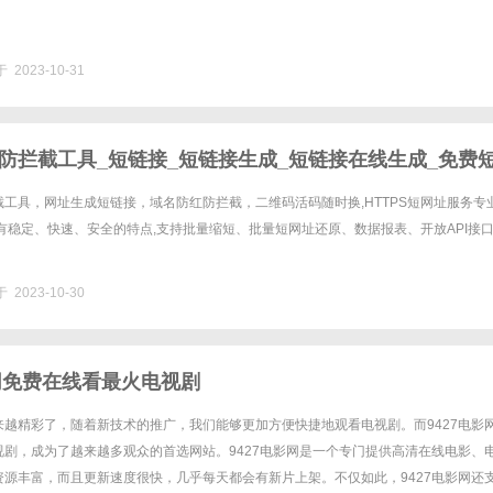
 2023-10-31
防拦截工具_短链接_短链接生成_短链接在线生成_免费
成_短链接活码防拦截工具_短网址_短网址API接口_匿名
工具，网址生成短链接，域名防红防拦截，二维码活码随时换,HTTPS短网址服务专
有稳定、快速、安全的特点,支持批量缩短、批量短网址还原、数据报表、开放API接
生成短链接_带统计的免费短链接
 2023-10-30
影网免费在线看最火电视剧
来越精彩了，随着新技术的推广，我们能够更加方便快捷地观看电视剧。而9427电影
视剧，成为了越来越多观众的首选网站。9427电影网是一个专门提供高清在线电影、
资源丰富，而且更新速度很快，几乎每天都会有新片上架。不仅如此，9427电影网还