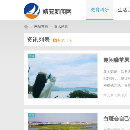
教育科研
生活
靖安新闻网
网站首页
资讯列表
资讯列表
RSS订阅
靖
›
›
资讯
趣闲赚苹果
趣闲赚是一款专
职妈妈，只要你
种赚钱方式。首
广告视频等，操作
靖安新闻网
发布于
安
资讯
白斑会自己