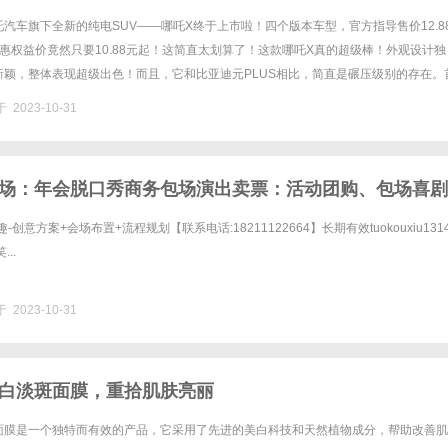
汽车旗下全新的纯电SUV——哪吒X终于上市啦！四个版本车型，官方指导售价12.88
但优惠权益价竟然只要10.88元起！这简直太划算了！这款哪吒X真的超级棒！外观设计独
新颖，整体表现超级出色！而且，它和比亚迪元PLUS相比，简直是碾压级别的存在。
吒X的设计灵感来自年轻化的“机甲”风格，前脸造型......
 2023-10-31
场：年会脱口秀商务包场演出卖票：活动团购、包场喜剧
创意方案+会场布置+流程规划【联系电话:18211122664】长期有效tuokouxiu1314
..
 2023-10-31
白淡斑面膜，重拾肌肤亮丽
面膜是一个独特而有效的产品，它采用了先进的美白科技和天然植物成分，帮助改善肌