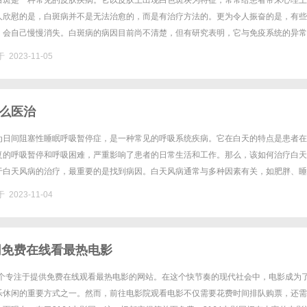
白斑是一种常见的皮肤疾病。它以皮肤上出现白色斑块为特征，常常给患者带来心理上
人欣慰的是，白斑病并不是无法治愈的，而是有治疗方法的。更为令人振奋的是，有些
，会自己慢慢消失。白斑病的病因目前尚不清楚，但有研究表明，它与免疫系统的异常
的方法多种多样，包括药物治疗、激光治疗、光疗等。在治疗过程中，患者需......
 2023-11-05
么医治
为日间阻塞性睡眠呼吸暂停症，是一种常见的呼吸系统疾病。它在白天的特点是患者在
复的呼吸暂停和呼吸困难，严重影响了患者的日常生活和工作。那么，该如何治疗白天
于白天风病的治疗，最重要的是找到病因。白天风病通常与多种因素有关，如肥胖、睡
道感染等。因此，需要进行相关的检查和评估，以确定病因，才能有针对性地......
 2023-11-04
影网免费在线看最热电影
是一个专注于提供免费在线观看最热电影的网站。在这个快节奏的现代社会中，电影成为
乐休闲的重要方式之一。然而，前往电影院观看电影不仅需要花费时间排队购票，还需