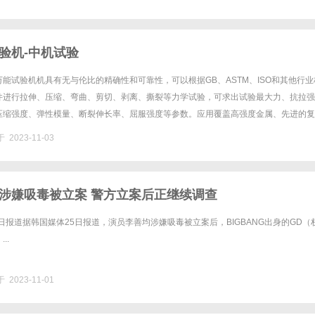
验机-中机试验
万能试验机机具有无与伦比的精确性和可靠性，可以根据GB、ASTM、ISO和其他行业
件进行拉伸、压缩、弯曲、剪切、剥离、撕裂等力学试验，可求出试验最大力、抗拉强
压缩强度、弹性模量、断裂伸长率、屈服强度等参数。应用覆盖高强度金属、先进的复
结构件、螺栓、紧固件、橡胶、胶黏剂、聚合物、纺织品、生物医学、......
 2023-11-03
涉嫌吸毒被立案 警方立案后正继续调查
5日报道据韩国媒体25日报道，演员李善均涉嫌吸毒被立案后，BIGBANG出身的GD（
..
 2023-11-01