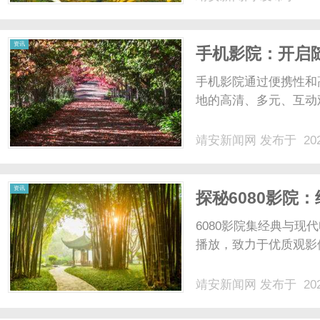
资讯
手机影院：开启
手机影院通过便携性和
地的高清、多元、互动
靖安新闻网
发布于 202
资讯
探秘6080影院
6080影院集经典与
播放，致力于优质观影体
靖安新闻网
发布于 202