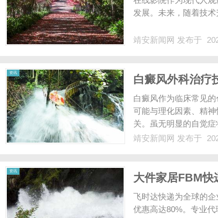
在线影院作为现代人观
发展。未来，随着技术升
靖安新闻网
发布于 202
新
资讯
白癜风外科治疗
仪临床应用综述
白癜风作为临床常见的
可能与理化因素、精神
关。虽无明显的自觉症
诊疗共识（2024版
靖安新闻网
发布于 202
疗、外科移植等多种路
闻
和物理治疗是有效的；在白
资讯
大件家居FBM
划分-寄国际快递
飞时达快递为全球的企
优惠高达80%。专业代