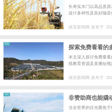
长寿实木门以高品质原
设计多样性及良好隔音
靖安新闻网
发布于 202
资讯
探索免费看看的
略
本文深入探讨免费看看
线教育资源及直播短视
靖安新闻网
发布于 202
资讯
非赞助商也能撬
TVC重新定义赛
当全世界的目光聚焦于