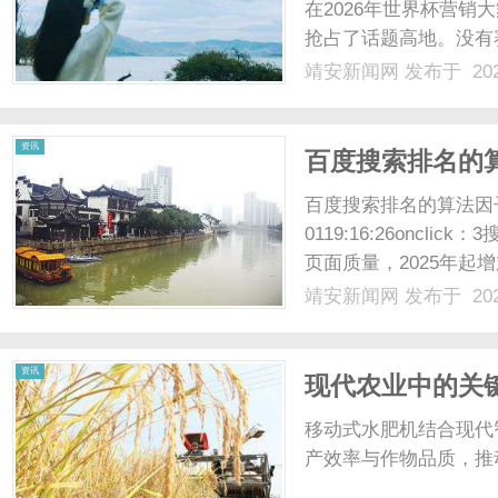
在2026年世界杯营销
抢占了话题高地。没有
打赢这场胜仗究竟做对
靖安新闻网
发布于 202
意长期以来，顶级赛事
官方身份，才能获得营销“入
资讯
百度搜索排名的
百度搜索排名的算法因子与
0119:16:26onc
页面质量，2025年
多样性：同一关键词下
靖安新闻网
发布于 202
一内容形态难以垄断首
发布时间越近的......
资讯
现代农业中的关
前景
移动式水肥机结合现代
产效率与作物品质，推动