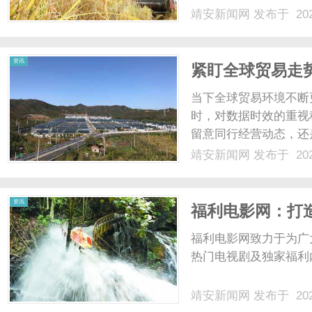
靖安新闻网
发布于 202
资讯
紧盯全球贸易走
现如何？
当下全球贸易环境不断
时，对数据时效的重视
留意同行经营动态，还
演着重要作用，数据更
靖安新闻网
发布于 202
接下来结合特易E平台的
行机制以及对应的稳定保障
资讯
福利电影网：打
福利电影网致力于为广
热门电视剧及独家福利内
靖安新闻网
发布于 202