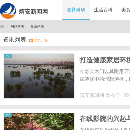
教育科研
生活百科
美
靖安新闻网
网站首页
资讯列表
资讯列表
RSS订阅
靖
›
›
资讯
打造健康家居环
析
长寿实木门以其耐用环
居装修中的理想选择，助
靖安新闻网
发布于 202
安
资讯
在线影院的兴起