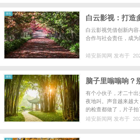
资讯
白云影视：打造
白云影视凭借创新内容
合作与社会责任，成为影
靖安新闻网
发布于 202
资讯
脑子里嗡嗡响？
在了髓海！
有个小伙子，才二十出
夜地叫。声音越来越大
的检查都做了，片子拍
稍微好点，但只要一醒
靖安新闻网
发布于 202
家里人心急，托人打听
道。李医生搭脉的时候，感
资讯