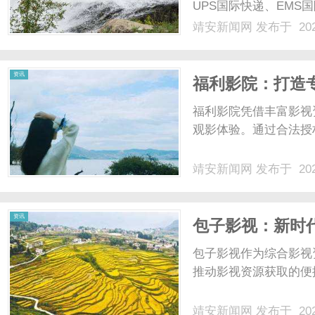
UPS国际快递、EMS
业务。大件家居FBM
靖安新闻网
发布于 202
题，物流商为避免延误
网
送。但大件货品超长超重附加
资讯
福利影院：打造
福利影院凭借丰富影视
观影体验。通过合法授
靖安新闻网
发布于 202
资讯
包子影视：新时
包子影视作为综合影视
推动影视资源获取的便捷
靖安新闻网
发布于 202