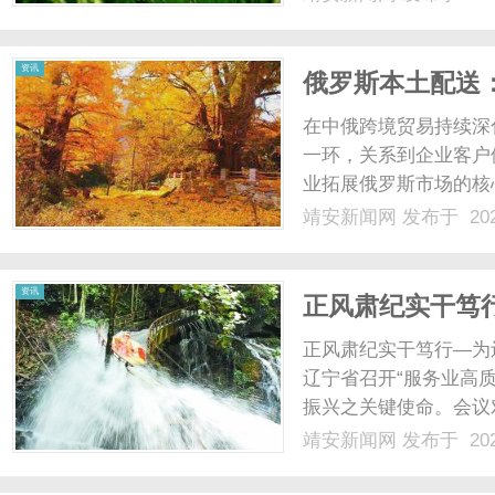
资讯
俄罗斯本土配送
在中俄跨境贸易持续深
一环，关系到企业客户
业拓展俄罗斯市场的核心
靖安新闻网
发布于 202
资讯
正风肃纪实干笃
正风肃纪实干笃行—为辽
辽宁省召开“服务业高
振兴之关键使命。会议
署。会上，省委书记许
靖安新闻网
发布于 202
字字聚焦发展，句句关
市委常委、宣传部部长竟在分