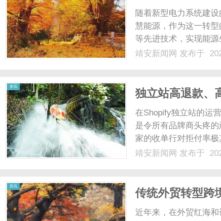
随着新型电力系统建设
慧能源，作为这一转型
等先进技术，实现能源
理。在储能领域，如何
靖安新闻网
发布于 202
管理，已成为行业关注
源数智运营服务，正在为行
资讯
独立站高退款、高
通过合规收款稳
在Shopify独立站的运
是令所有品牌商头疼的
家的收单行对拒付率极
至会被支付网关直接关
靖安新闻网
发布于 202
规范的收款流程和合规保
款体系来......
资讯
传统外贸转型跨
合规出海路？
近年来，在外贸红海和