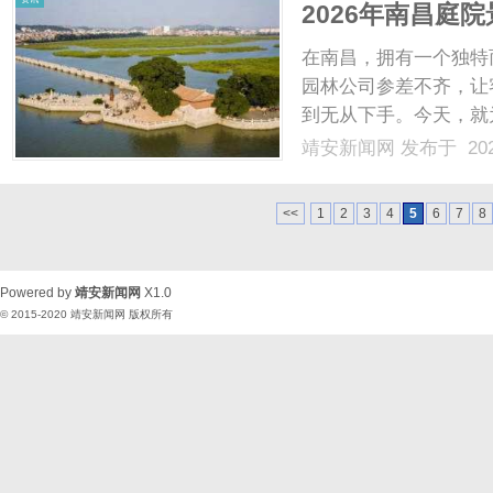
2026年南昌庭
出新高度！
在南昌，拥有一个独特
园林公司参差不齐，让
到无从下手。今天，就
林有限公司，它能为你
靖安新闻网
发布于 202
服务，一站式解决园林
多个环节衔接不畅的问题。
<<
1
2
3
4
5
6
7
8
Powered by
靖安新闻网
X1.0
© 2015-2020
靖安新闻网
版权所有