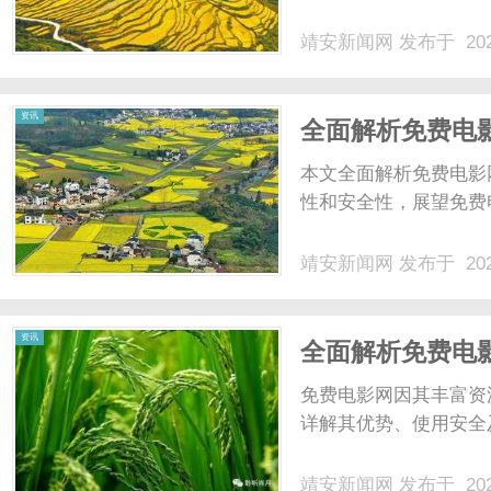
靖安新闻网
发布于 202
网
资讯
全面解析免费电
验
本文全面解析免费电影
性和安全性，展望免费电
靖安新闻网
发布于 202
资讯
全面解析免费电
体验
免费电影网因其丰富资
详解其优势、使用安全
靖安新闻网
发布于 202