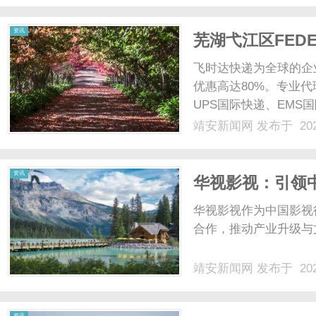
伴。作为东台市......
资讯
芜湖弋江区FED
快递 FBA头程
飞时达快递为全球的企
优惠高达80%。专业代
UPS国际快递、EMS
业务。芜湖弋江区FE
靖安新闻网
发布于 202
活跃的工业和物流集聚
联邦快递业务咨询......
资讯
华视影视：引领
华视影视作为中国影视
合作，推动产业升级与
靖安新闻网
发布于 202
资讯