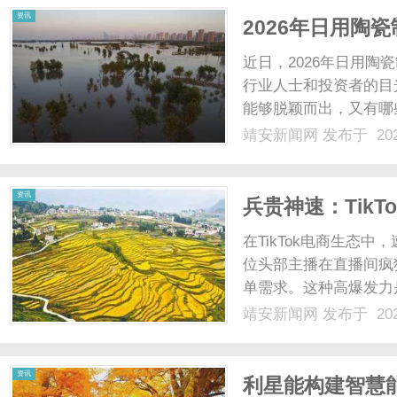
资讯
2026年日用陶
值得关注？
近日，2026年日用
行业人士和投资者的目
能够脱颖而出，又有哪
探究。一、排名靠前企
靖安新闻网
发布于 202
生存和发展的关键因素
日用陶瓷生产中，通过先进
资讯
兵贵神速：Tik
提升现金流周转
在TikTok电商生态
位头部主播在直播间疯
单需求。这种高爆发力是
一场大考。爆单意味着
靖安新闻网
发布于 202
以及头程物流尾款。如
面临无钱补货、被迫断...
资讯
利星能构建智慧