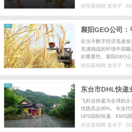
靖安新闻网
发布于 202
资讯
襄阳GEO公司
在当今数字经济迅速发
充满挑战的环境中脱颖
的重要性。襄阳GEO
案的公司。本文将深入
靖安新闻网
发布于 202
及如何在不断变化的市
（GEO）？生成引擎优化（
资讯
东台市DHL快递
飞时达快递为全球的企
优惠高达80%。专业代
UPS国际快递、EMS
业务。飞时达快递国际
靖安新闻网
发布于 202
流解决方案，特别是在东