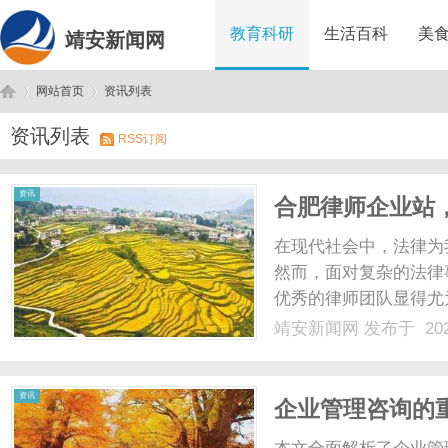
教育科研
生活百科
美
靖安新闻网
网站首页
资讯列表
资讯列表
RSS订阅
靖
›
›
资讯
合肥律师企业站
在现代社会中，法律为
然而，面对复杂的法律
优秀的律师团队显得尤
选择一家信誉良好的律
靖安新闻网
发布于 202
重要保障。合肥律师企
来经济迅速发展，涌现出大
安
资讯
企业管理咨询的