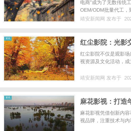
电商”成为了无数传统
OEM/ODM批量代
的转变带来了更高的毛
靖安新闻网
发布于 202
战。传统外贸企业习惯
款方式。当他们面对亚马逊
资讯
红尘影院：光影
红尘影院不仅是观影场
视资源及文化活动，成为
靖安新闻网
发布于 202
资讯
麻花影视：打造
麻花影视凭借创新内容
视品牌，注重技术与内