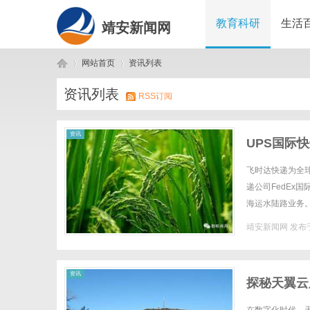
教育科研
生活
靖安新闻网
网站首页
资讯列表
资讯列表
RSS订阅
靖
›
›
资讯
UPS国际
格促销,UP
飞时达快递为全
递公司FedEx
海运水陆路业务。
经济价格表】CURRE
靖安新闻网
发布于
安
资讯
探秘天翼云