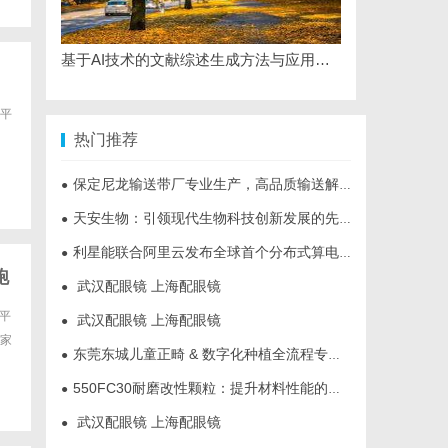
基于AI技术的文献综述生成方法与应用研究综述
平
热门推荐
保定尼龙输送带厂专业生产，高品质输送解决方案
●
天安生物：引领现代生物科技创新发展的先锋企业
●
利星能联合阿里云发布全球首个分布式算电协同解决方案
●
跑
武汉配眼镜 上海配眼镜
●
平
武汉配眼镜 上海配眼镜
●
家
东莞东城儿童正畸 & 数字化种植全流程专业科普指南
●
550FC30耐磨改性颗粒：提升材料性能的新选择
●
武汉配眼镜 上海配眼镜
●