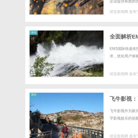
企业提供有效的
以及选择合适GEO
靖安新闻网
发布于
网
资讯
全面解析E
EMS国际快递
求，优化用户体验
靖安新闻网
发布于
资讯
飞牛影视：
飞牛影视作为新
字影视娱乐的创新发
靖安新闻网
发布于