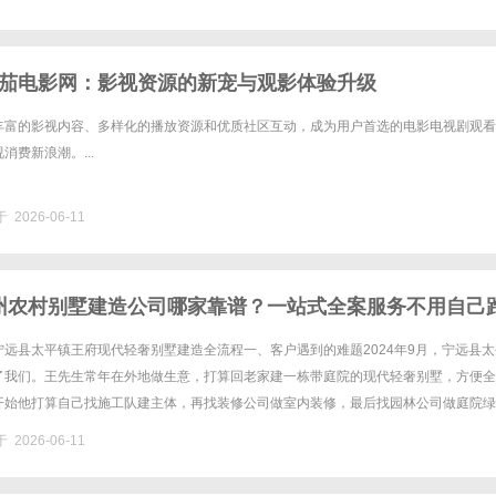
茄电影网：影视资源的新宠与观影体验升级
丰富的影视内容、多样化的播放资源和优质社区互动，成为用户首选的电影电视剧观看
消费新浪潮。...
 2026-06-11
年永州农村别墅建造公司哪家靠谱？一站式全案服务不用自己
远县太平镇王府现代轻奢别墅建造全流程一、客户遇到的难题2024年9月，宁远县太
了我们。王先生常年在外地做生意，打算回老家建一栋带庭院的现代轻奢别墅，方便全
开始他打算自己找施工队建主体，再找装修公司做室内装修，最后找园林公司做庭院绿
就是这么做的，结果施工队和装修公司因为水电预埋的问题互相推诿责任，......
 2026-06-11