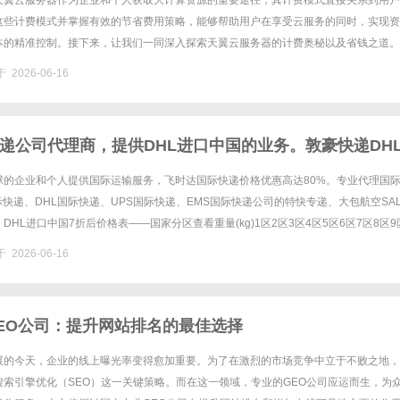
天翼云服务器作为企业和个人获取大计算资源的重要途径，其计费模式直接关系到用户
这些计费模式并掌握有效的节省费用策略，能够帮助用户在享受云服务的同时，实现资
本的精准控制。接下来，让我们一同深入探索天翼云服务器的计费奥秘以及省钱之道。
计费模式全解析（一）按量计费模式按量计费，即按照用户实际使用的资源量进......
 2026-06-16
快递公司代理商，提供DHL进口中国的业务。敦豪快递DH
格,DHL快递价格,DHL国际快递价格
球的企业和个人提供国际运输服务，飞时达国际快递价格优惠高达80%。专业代理国
国际快递、DHL国际快递、UPS国际快递、EMS国际快递公司的特快专递、大包航空SA
DHL进口中国7折后价格表——国家分区查看重量(kg)1区2区3区4区5区6区7区8区9
16202224317342......
 2026-06-16
EO公司：提升网站排名的最佳选择
展的今天，企业的线上曝光率变得愈加重要。为了在激烈的市场竞争中立于不败之地，
搜索引擎优化（SEO）这一关键策略。而在这一领域，专业的GEO公司应运而生，为