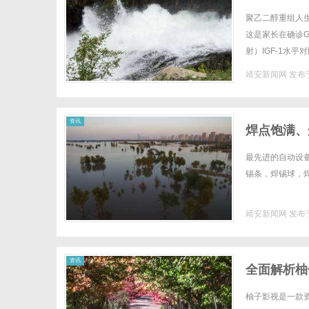
的全方位评
聚乙二醇重组人
这是家长在确诊G
射）IGF-1水
支PEG化长效生长
靖安新闻网
发布于
资讯
焊点饱满、
丝，无铅焊
最先进的自动设
锡条，焊锡球，焊
靖安新闻网
发布于
资讯
全面解析柚
柚子影视是一款