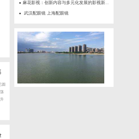
麻花影视：创新内容与多元化发展的影视新势力
●
武汉配眼镜 上海配眼镜
●
再
已圆
荡
升
验