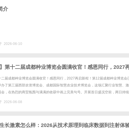
 简介
 2026-06-10
】第十二届成都种业博览会圆满收官！感恩同行，2027
二届成都种业博览会圆满收官！感恩同行，2027再启新程！第12届成都种业博览会
举办了第三届西部农资博览会、成都国际智慧农业技术博览会，这场汇聚行业智慧、激
盛会，在热烈的商贸氛围与满满的收获中画上完美句号。开展首日盛况空前，两日持续
的种业人、农资经销商、种植大户、农业合作社代表在此相聚、交流、......
 2026-06-08
生长激素怎么样：2026从技术原理到临床数据到注射体