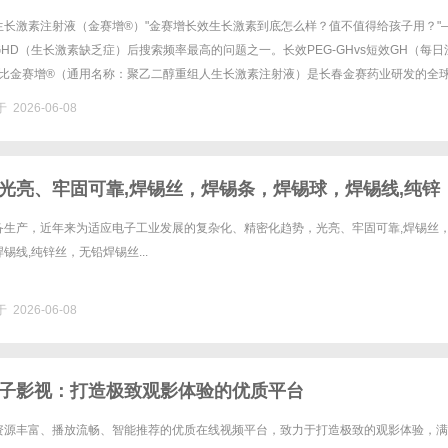
测
生长激素注射液（金赛增®）"金赛增长效生长激素到底怎么样？值不值得给孩子用？"
HD（生长激素缺乏症）后搜索频率最高的问题之一。长效PEG-GHvs短效GH（每日
平对比金赛增®（通用名称：聚乙二醇重组人生长激素注射液）是长春金赛药业研发的全
激素水剂，将传统的"每天一针"变......
 2026-06-08
光亮、牢固可靠,焊锡丝，焊锡条，焊锡球，焊锡线,纯锌
锡丝
备生产，近年来为适应电子工业发展的复杂化、精密化趋势，光亮、牢固可靠,焊锡丝
锡线,纯锌丝，无铅焊锡丝...
 2026-06-08
子影视：打造极致观影体验的优质平台
资源丰富、播放流畅、智能推荐的优质在线视频平台，致力于打造极致的观影体验，满