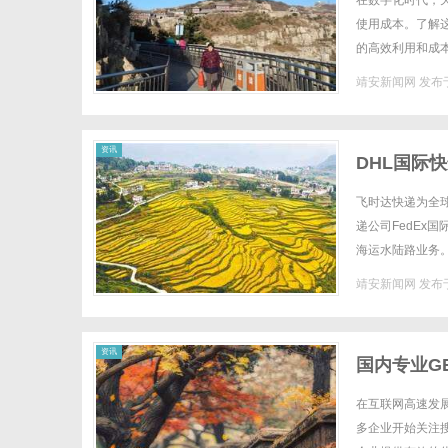
在数字化时代，
使用成本。了解
的高效利用和成
一、天翼云服务器
靖安新闻网
发布于
新
资讯
DHL国际
进口促销价
飞时达快递为全
递公司FedEx
海运水陆路业务。
公斤以内文件0.51542
靖安新闻网
发布于
闻
资讯
国内专业G
在互联网高速发
多企业开始关注