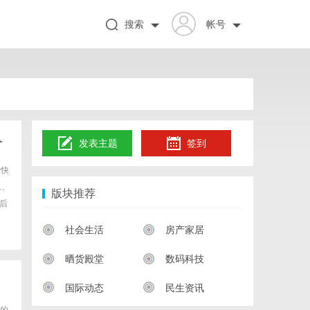
搜索
帐号
价
发表主题
签到
际快
L、
版块推荐
后
社会生活
房产家居
晒货殿堂
数码科技
国际动态
民生资讯