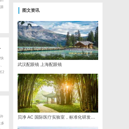
的
源
图文资讯
L
际快
武汉配眼镜 上海配眼镜
L、
区2
许
贝净 AC 国际医疗实验室，标准化研发体系全解析
众多