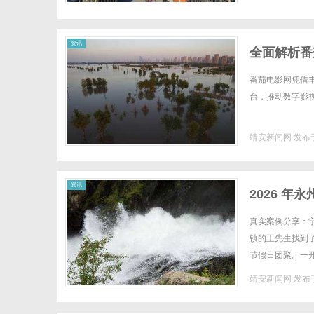
资讯
全面解析番
番茄电影网凭借
台，推动数字影视
靖安新闻网
发布于
资讯
2026 
断腿
真实案例分享：宁
镇的王先生找到
节假日团聚。一
化。但他朋友之前
靖安新闻网
发布于